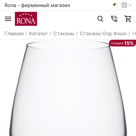
Rona - фирменный магазин
Главная
/
Каталог
/
Стаканы
/
Стаканы Олд Фэшн
/
Н
15%
Скидка