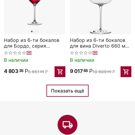
Набор из 6-ти бокалов
Набор из 6-ти бокалов
для Бордо, серия
для вина Diverto 660 мл;
Celebration, 660 мл, Rona
D=97 мм,H=240мм, Rona
В наличии
В наличии
Р
Р
4 803
9 017
35
65
5 651
Р
10 609
Р
00
00
Показать ещё