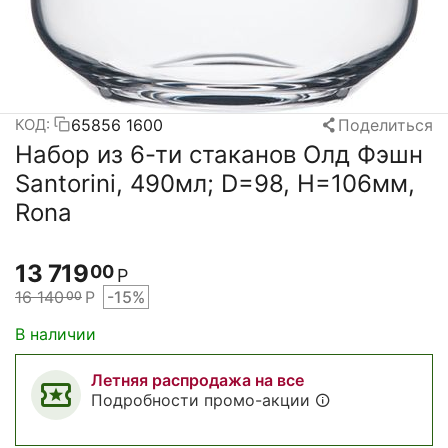
65856 1600
Поделиться
КОД:
Набор из 6-ти стаканов Олд Фэшн
Santorini, 490мл; D=98, H=106мм,
Rona
13 719
00
Р
16 140
Р
-15%
00
В наличии
Летняя распродажа на все
Подробности промо-акции