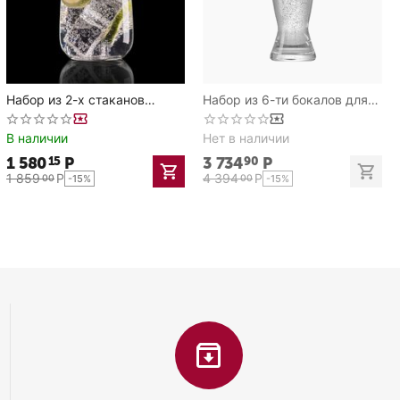
Набор из 2-х стаканов
Набор из 6-ти бокалов для
Orbital 510 мл, D 79 мм, H
пива, серия Weizen beer, 420
135 мм, Rona
мл, Rona
В наличии
Нет в наличии
1 580
Р
3 734
Р
15
90
1 859
Р
4 394
Р
00
00
-15%
-15%