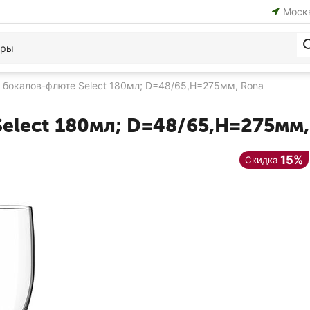
Моск
х бокалов-флюте Select 180мл; D=48/65,H=275мм, Rona
Select 180мл; D=48/65,H=275мм,
15%
Скидка