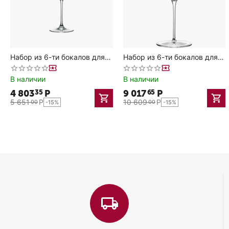
Набор из 6-ти бокалов для
Набор из 6-ти бокалов для
Бордо, серия Celebration,
вина Diverto 660 мл; D=97
660 мл, Rona
мм,H=240мм, Rona
В наличии
В наличии
4 803
Р
9 017
Р
35
65
5 651
Р
10 609
Р
00
00
-15%
-15%