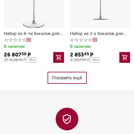
Набор из 6-ти бокалов для
Набор из 2-х бокалов для
вина Medea 450 мл;
вина Polaris 760 мл, D 105
D=100мм,H=240мм, Rona
мм, H 260 мм, Rona
В наличии
В наличии
26 807
Р
2 853
Р
30
45
31 538
Р
3 357
Р
00
00
-15%
-15%
Показать ещё