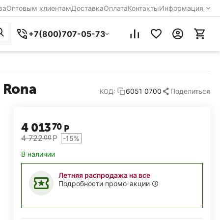
ва
Оптовым клиентам
Доставка
Оплата
Контакты
Информация
+7(800)707-05-73
 Rona
6051 0700
Поделиться
КОД:
4 013
70
Р
4 722
Р
00
-15%
В наличии
Летняя распродажа на все
Подробности промо-акции