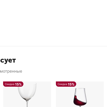
есует
смотренные
15%
15%
Скидка
Скидка