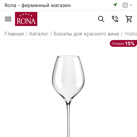
Rona - фирменный магазин
Главная
/
Каталог
/
Бокалы для красного вина
/
Набо
15%
Скидка