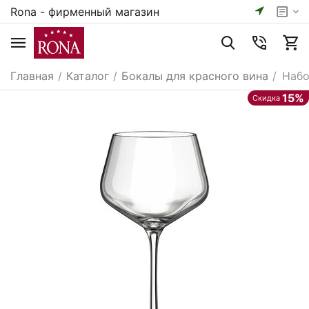
Rona - фирменный магазин
Главная
/
Каталог
/
Бокалы для красного вина
/
Набо
15%
Скидка