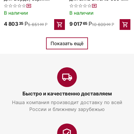
Celebration, 660 мл, Rona
D=97 мм,H=240мм, Rona
В наличии
В наличии
Р
Р
4 803
9 017
35
65
5 651
Р
10 609
Р
00
00
Показать ещё
Быстро и качественно доставляем
Наша компания производит доставку по всей
России и ближнему зарубежью